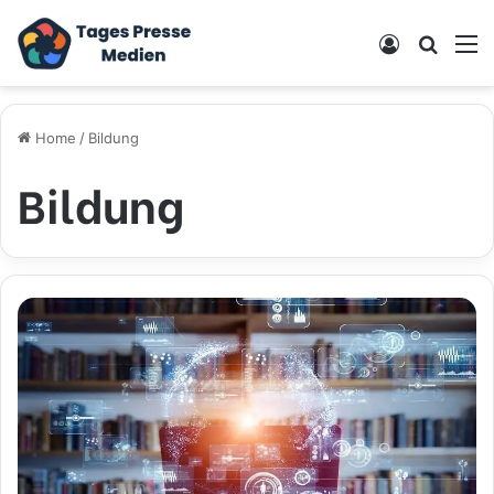
Log In
Search
M
Home
/
Bildung
Bildung