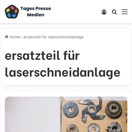
Log In
Search
M
Home
/
ersatzteil für laserschneidanlage
ersatzteil für
laserschneidanlage